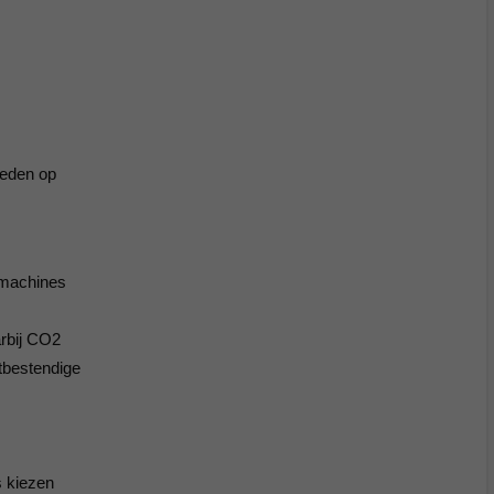
heden op
iemachines
rbij CO2
tbestendige
s kiezen