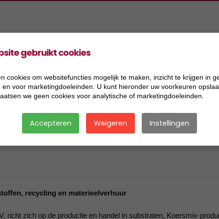
site gebruikt cookies
oducten
Projecten
Informatie
Vacatures
ers Aannemingen BV
2026
Acceptatiecriteria
n cookies om websitefuncties mogelijk te maken, inzicht te krijgen in g
), en voor marketingdoeleinden. U kunt hieronder uw voorkeuren opslaan
ers Handel BV
2025
Algemene voorwaarden
laatsen we geen cookies voor analytische of marketingdoeleinden.
ers Research BV
2024
Certificaat BRL 2506
Accepteren
Weigeren
Instellingen
ers Transport BV
2023
Certificaat BRL 9321
ersmix BV
2022
Certificaat BRL 9335
2021
Certificaat BRL SIKB 7500
2020
Certificaat VCA
offen, recycling en materieelverhuur
2019
Disclaimer
richt zich op de productie en handel in substraten, Koersmix-produ