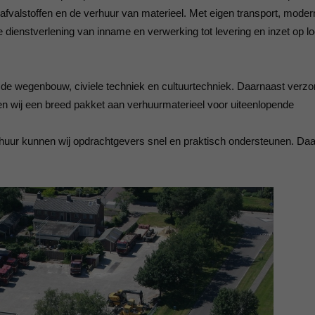
fvalstoffen en de verhuur van materieel. Met eigen transport, moder
2018
ISO 9001 Certificaat - K.K.S.
dienstverlening van inname en verwerking tot levering en inzet op lo
Beheer B.V.
2017
2016
de wegenbouw, civiele techniek en cultuurtechniek. Daarnaast verzo
2015
en wij een breed pakket aan verhuurmaterieel voor uiteenlopende
2014
rhuur kunnen wij opdrachtgevers snel en praktisch ondersteunen. Daa
2013
2012
2011
2010
2009
2008