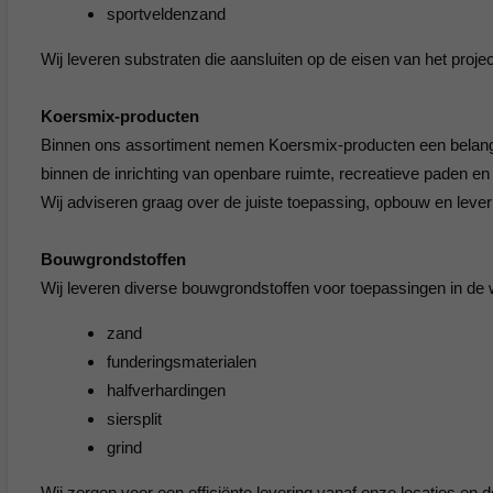
sportveldenzand
Wij leveren substraten die aansluiten op de eisen van het proj
Koersmix-producten
Binnen ons assortiment nemen Koersmix-producten een belangri
binnen de inrichting van openbare ruimte, recreatieve paden en
Wij adviseren graag over de juiste toepassing, opbouw en leve
Bouwgrondstoffen
Wij leveren diverse bouwgrondstoffen voor toepassingen in de 
zand
funderingsmaterialen
halfverhardingen
siersplit
grind
Wij zorgen voor een efficiënte levering vanaf onze locaties en