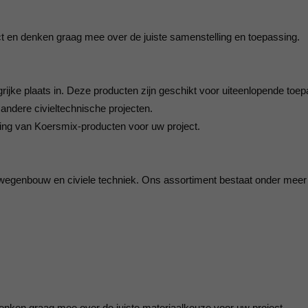
ect en denken graag mee over de juiste samenstelling en toepassing.
jke plaats in. Deze producten zijn geschikt voor uiteenlopende toe
 andere civieltechnische projecten.
ring van Koersmix-producten voor uw project.
wegenbouw en civiele techniek. Ons assortiment bestaat onder meer 
 denken graag mee over de juiste materiaalkeuze voor uw project.