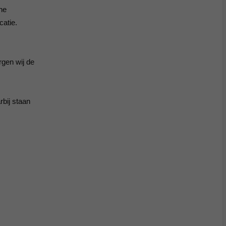
ne
catie.
rgen wij de
rbij staan