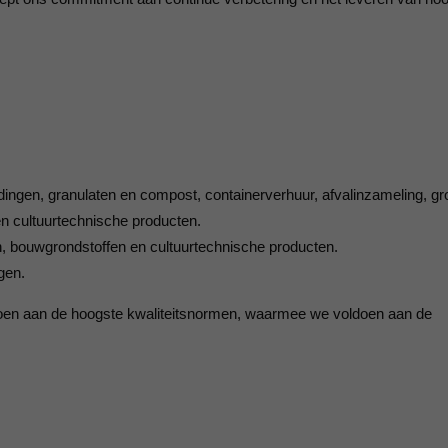
2018
ISO 9001 Certificaat - K.K.S.
Beheer B.V.
2017
2016
2015
2014
dingen, granulaten en compost, containerverhuur, afvalinzameling, gro
2013
n cultuurtechnische producten.
en, bouwgrondstoffen en cultuurtechnische producten.
2012
gen.
2011
ldoen aan de hoogste kwaliteitsnormen, waarmee we voldoen aan de
2010
2009
2008