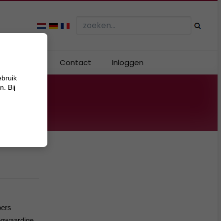
Webshop
Contact
Inloggen
ebruik
. Bij
oers
oogwaardige