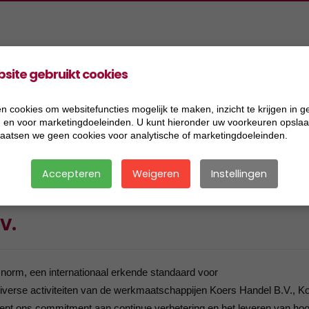
site gebruikt cookies
oducten
Projecten
Informatie
Vacatures
ers Aannemingen BV
2026
Acceptatiecriteria
n cookies om websitefuncties mogelijk te maken, inzicht te krijgen in g
), en voor marketingdoeleinden. U kunt hieronder uw voorkeuren opslaan
ers Handel BV
2025
Algemene voorwaarden
laatsen we geen cookies voor analytische of marketingdoeleinden.
ers Research BV
2024
Certificaat BRL 2506
Accepteren
Weigeren
Instellingen
ers Transport BV
2023
Certificaat BRL 9321
ersmix BV
2022
Certificaat BRL 9335
.V.
2021
Certificaat BRL SIKB 7500
2020
Certificaat VCA
 norm, een internationaal erkende standaard voor
diverse activiteiten van de werkmaatschappijen Koers Handel B.V., K
2019
Disclaimer
reept ons commitment aan continue verbetering en het leveren van h