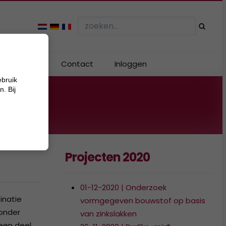
Webshop
Contact
Inloggen
ebruik
. Bij
Projecten 2020
01-12-2020 | Onderzoek
inatie
vormgegeven bouwstof op basis
zonder
van zinkslakken
een deel