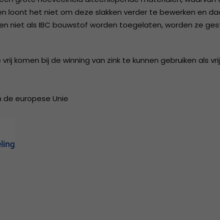
2018
ISO 9001 Certificaat - K.K.S.
den loont het niet om deze slakken verder te bewerken en da
en niet als IBC bouwstof worden toegelaten, worden ze gest
Beheer B.V.
2017
2016
rij komen bij de winning van zink te kunnen gebruiken als vrij
2015
2014
n de europese Unie
2013
2012
2011
2010
2009
2008