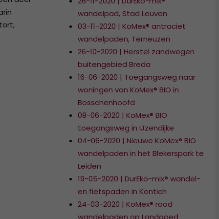
26-11-2020 | DurEko-mix®
arin
wandelpad, Stad Leuven
ort,
03-11-2020 | KoMex® antraciet
wandelpaden, Terneuzen
26-10-2020 | Herstel zandwegen
buitengebied Breda
16-06-2020 | Toegangsweg naar
woningen van KoMex® BIO in
Bosschenhoofd
09-06-2020 | KoMex® BIO
toegangsweg in IJzendijke
04-06-2020 | Nieuwe KoMex® BIO
wandelpaden in het Blekerspark te
Leiden
19-05-2020 | DurEko-mix® wandel-
en fietspaden in Kontich
24-03-2020 | KoMex® rood
wandelpaden op Landgoed