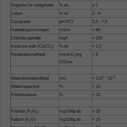
Organische stofgehalte
% ds
≥ 2
Lutum
% ds
3 - 8
Zuurgraad
pH-KCl
5,5 - 7,5
Geleidingsvermogen
mS/m
< 60
Chloride-gehalte
mg/l
< 250
Koolzure kalk (CaCO
)
% ds
< 1,5
3
Respiratiesnelheid
mmol O
/kg
< 5
2
OS/uur
-5
Waterdoorlatendheid
m/s
> 1,67 * 10
Watercapaciteit
%
> 10
Poriënvolume
%
> 30
Fosfaat (P
O
)
mg/100g ds
> 20
2
5
Kalium (K
O)
mg/100g ds
> 10
2