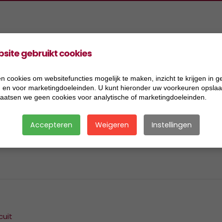
site gebruikt cookies
oducten
Projecten
Informatie
Vacatures
ers Aannemingen BV
2026
Acceptatiecriteria
n cookies om websitefuncties mogelijk te maken, inzicht te krijgen in g
), en voor marketingdoeleinden. U kunt hieronder uw voorkeuren opslaan
ers Handel BV
2025
Algemene voorwaarden
laatsen we geen cookies voor analytische of marketingdoeleinden.
ers Research BV
2024
Certificaat BRL 2506
Accepteren
Weigeren
Instellingen
ers Transport BV
2023
Certificaat BRL 9321
ersmix BV
2022
Certificaat BRL 9335
2021
Certificaat BRL SIKB 7500
2020
Certificaat VCA
2019
Disclaimer
cuit