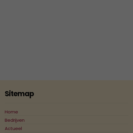
2018
ISO 9001 Certificaat - K.K.S.
Beheer B.V.
2017
2016
2015
2014
2013
2012
2011
Sitemap
2010
2009
Home
Bedrijven
2008
Actueel